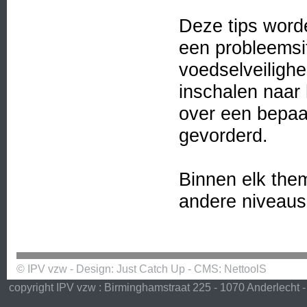
Deze tips wor
een probleemsi
voedselveilighe
inschalen naar
over een bepaa
gevorderd.
Binnen elk the
andere niveaus
© IPV vzw - Design:
Just Catch Up
- CMS:
NettoolS
copyright IPV vzw : Birminghamstraat 225 - 1070 Anderlecht -