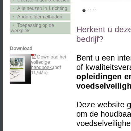
Alle neuzen in 1 richting
Andere leermethoden
Toepassing op de
Herkent u deze
werkplek
bedrijf?
Download
Bent u een inte
Download het
volledige
of kwaliteitsve
handboek.
(pdf
11,5Mb)
opleidingen e
voedselveilig
Deze website g
om de houdbaar
voedselveilighe