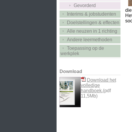
Gevorderd
die
Interims & jobstudenten
Het
soc
Doelstellingen & effecten
Alle neuzen in 1 richting
Andere leermethoden
Toepassing op de
werkplek
Download
Download het
volledige
handboek.
(pdf
11,5Mb)