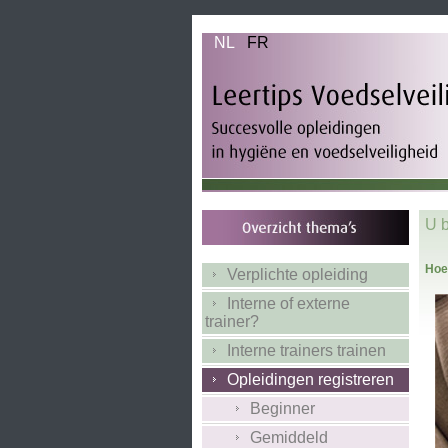
NL
FR
U b
Hoe 
Verplichte opleiding
Interne of externe
trainer?
Interne trainers trainen
Opleidingen registreren
Beginner
Gemiddeld