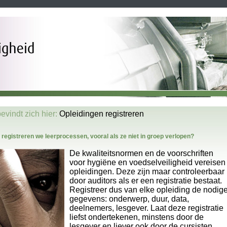
evindt zich hier:
Opleidingen registreren
registreren we leerprocessen, vooral als ze niet in groep verlopen?
De kwaliteitsnormen en de voorschriften
voor hygiëne en voedselveiligheid vereisen
opleidingen. Deze zijn maar controleerbaar
door auditors als er een registratie bestaat.
Registreer dus van elke opleiding de nodig
gegevens: onderwerp, duur, data,
deelnemers, lesgever. Laat deze registratie
liefst ondertekenen, minstens door de
lesgever en liever ook door de cursisten.