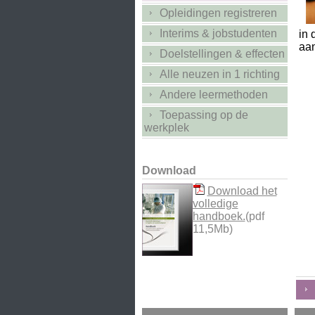
Opleidingen registreren
Interims & jobstudenten
in 
aa
Doelstellingen & effecten
Alle neuzen in 1 richting
Andere leermethoden
Toepassing op de
werkplek
Download
Download het
volledige
handboek.
(pdf
11,5Mb)