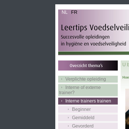
NL
FR
U b
Hoe 
Verplichte opleiding
Interne of externe
trainer?
Interne trainers trainen
Beginner
Gemiddeld
Gevorderd