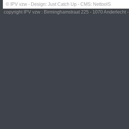
© IPV vzw - Design:
Just Catch Up
- CMS:
NettoolS
copyright IPV vzw : Birminghamstraat 225 - 1070 Anderlecht -