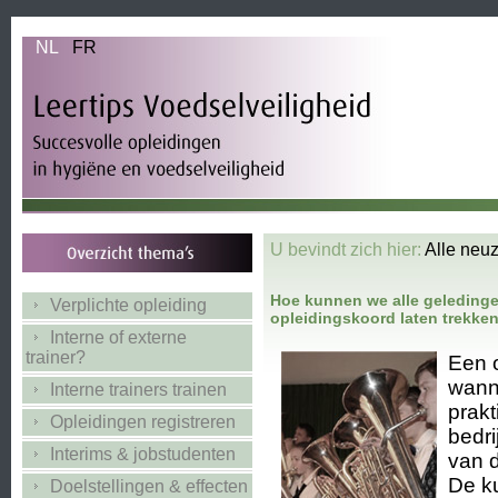
NL
FR
U bevindt zich hier:
Alle neuz
Hoe kunnen we alle geledingen
Verplichte opleiding
opleidingskoord laten trekke
Interne of externe
trainer?
Een o
wanne
Interne trainers trainen
prakt
Opleidingen registreren
bedri
Interims & jobstudenten
van d
De ku
Doelstellingen & effecten