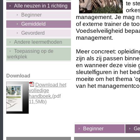
te s
Alle neuzen in 1 richting
orke
Beginner
management. Je mag nie
of externe trainer de t
Gemiddeld
Voedselveiligheid bepaal
Gevorderd
management.
Andere leermethoden
Meer concreet: opleidi
Toepassing op de
werkplek
zijn als zij passen bin
en wanneer deze visie 
sleutelfiguren in het bed
Download
moeite om het thema 'o
Download het
van het managementcomi
volledige
handboek.
(pdf
11,5Mb)
Beginner
Ge