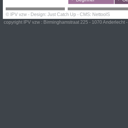
© IPV vzw - Design:
Just Catch Up
- CMS:
NettoolS
copyright IPV vzw : Birminghamstraat 225 - 1070 Anderlecht -