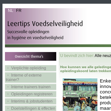
NL
FR
U bevindt zich hier:
Alle neuz
Hoe kunnen we alle geledingen
Verplichte opleiding
opleidingskoord laten trekke
Interne of externe
trainer?
Enkel
inno
Interne trainers trainen
concu
Opleidingen registreren
betek
Interims & jobstudenten
prod
maar
Doelstellingen & effecten