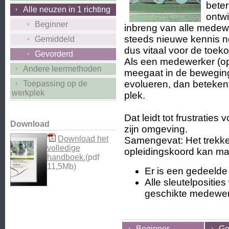
beter
Alle neuzen in 1 richting
ontwi
Beginner
inbreng van alle medew
steeds nieuwe kennis 
Gemiddeld
dus vitaal voor de toek
Gevorderd
Als een medewerker (op 
Andere leermethoden
meegaat in de bewegin
evolueren, dan betekent da
Toepassing op de
werkplek
plek.
Dat leidt tot frustratie
Download
zijn omgeving.
Download het
Samengevat: Het trekke
volledige
opleidingskoord kan ma
handboek.
(pdf
11,5Mb)
Er is een gedeelde 
Alle sleutelpositie
geschikte medewer
Beginner
Ge